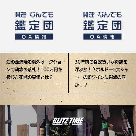
幻の西浦焼を海外オークショ
30年前の格安買いが奇跡を
ンで執念の落札！100万円を
呼ぶか！？ボルドー5大シャ
投じた花瓶の真価とは？
トーの幻ワインに衝撃の値
が！？