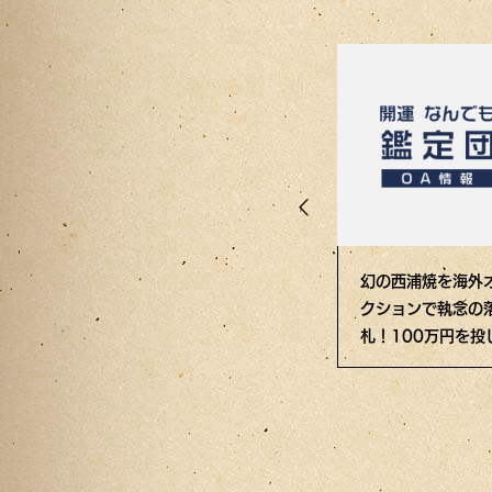
のカタに預かった
酔った勢いで90万
幻の西浦焼を海外
は、室町時代の名
円！？ネットオークシ
クションで執念の
？それとも……？
ョンで暴走落札した絵
札！100万円を投
に衝撃の鑑定結果！
花瓶の真価とは？