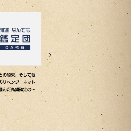
との約束、そして執
17年前のネットオー
フリマアプリで
のリベンジ！ネット
クションで奇跡の爆安
見！大人気
掴んだ高額確定の名
落札！アルファロメオ
SL「C62」の
は本物か!?
が今、驚きの鑑定額
トは本物か！？
に！