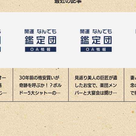
最近の記事
オー
30年前の格安買いが
見返り美人の巨匠が遺
妻
落
奇跡を呼ぶか！？ボル
したお宝で、楽団メン
念
じた
ドー5大シャトーの幻
バーと大宴会は開ける
で
ワインに衝撃の値
か!?
品
が！？