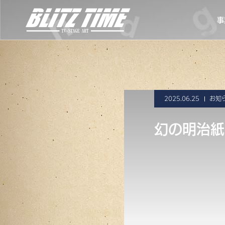
事
2025.06.25
お知
幻の明治紙