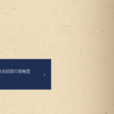
有名絵師の掛軸登