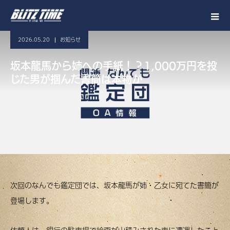
2026.05.20
お知らせ
坂本龍馬から姉への手紙！？1,000万円を投
じた男が掴んだ書簡は本物か
次回のなんでも鑑定団では、坂本龍馬が姉・乙女に宛てた書簡が
登場します。