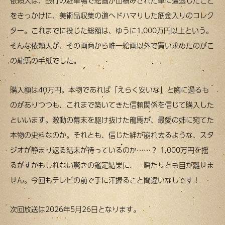
依頼人は、銀行の駐車場で絵画が山積みされた車に遭遇したこと
をきっかけに、美術品収集の道へドハマりした筋金入りのコレク
ター。これまでに投じた総額は、ゆうに1,000万円以上という。
そんな依頼人が、その画商から唯一絵画以外で買い求めたのがこ
の龍馬の手紙でした。
購入額は40万円。本物であれば「えらく安いな」と胸に過るも
のがありつつも、これまで築いてきた信頼関係を信じて購入した
といいます。激動の幕末を駆け抜けた龍馬が、最愛の姉に宛てた
本物の史料なのか。それとも、信じた絆が崩れ去るような、スタ
ジオが静まり返る結末が待っているのか……？ 1,000万円を揺
るがすかもしれない驚きの鑑定結果に、一瞬たりとも目が離せま
せん。今回もテレビの前で手に汗握ること間違いなしです！
次回放送は2026年5月26日となります。