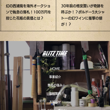
幻の西浦焼を海外オークショ
30年前の格安買いが奇跡を
ンで執念の落札！100万円を
呼ぶか！？ボルドー5大シャ
投じた花瓶の真価とは？
トーの幻ワインに衝撃の値
が！？
HOME
事業紹介
弊社の強み
会社案内
お知らせ