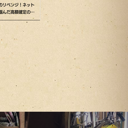
のリベンジ！ネット
クションで奇跡の爆安
見！大人気
掴んだ高額確定の名
落札！アルファロメオ
SL「C62」の
は本物か!?
が今、驚きの鑑定額
トは本物か！？
に！