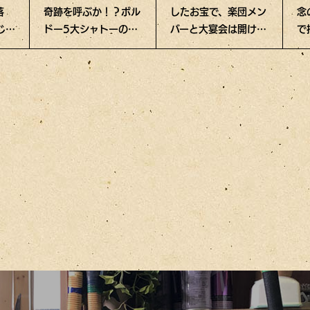
落
奇跡を呼ぶか！？ボル
したお宝で、楽団メン
念
じた
ドー5大シャトーの幻
バーと大宴会は開ける
で
ワインに衝撃の値
か!?
品
が！？