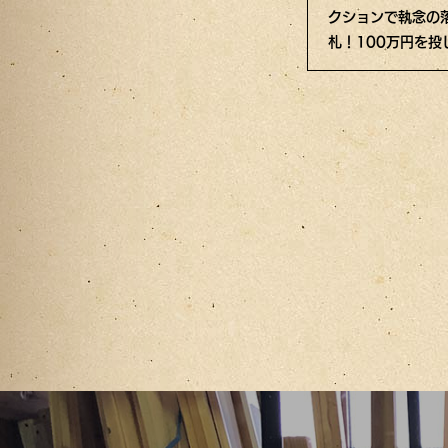
は、室町時代の名
円！？ネットオークシ
クションで執念の
？それとも……？
ョンで暴走落札した絵
札！100万円を投
に衝撃の鑑定結果！
花瓶の真価とは？