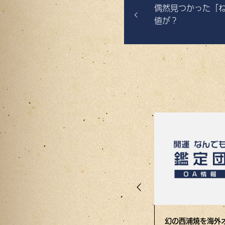
偶然見つかった「
値が？
のカタに預かった
酔った勢いで90万
幻の西浦焼を海外