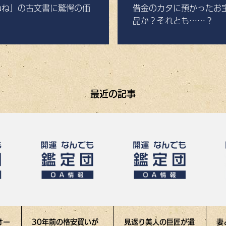
ねね」の古文書に驚愕の価
借金のカタに預かったお
品か？それとも……？
最近の記事
オー
30年前の格安買いが
見返り美人の巨匠が遺
妻