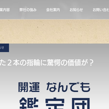
業内容
弊社の強み
会社案内
お知らせ
お問い合
らせ
た２本の指輪に驚愕の価値が？